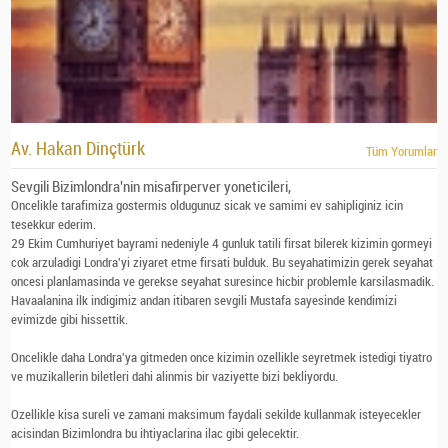
Av. Hakan Dinçtürk
Tüm Yorumlar
Sevgili Bizimlondra'nin misafirperver yoneticileri,
Oncelikle tarafimiza gostermis oldugunuz sicak ve samimi ev sahipliginiz icin
tesekkur ederim.
29 Ekim Cumhuriyet bayrami nedeniyle 4 gunluk tatili firsat bilerek kizimin gormeyi
cok arzuladigi Londra'yi ziyaret etme firsati bulduk. Bu seyahatimizin gerek seyahat
oncesi planlamasinda ve gerekse seyahat suresince hicbir problemle karsilasmadik.
Havaalanina ilk indigimiz andan itibaren sevgili Mustafa sayesinde kendimizi
evimizde gibi hissettik.
Oncelikle daha Londra'ya gitmeden once kizimin ozellikle seyretmek istedigi tiyatro
ve muzikallerin biletleri dahi alinmis bir vaziyette bizi bekliyordu.
Ozellikle kisa sureli ve zamani maksimum faydali sekilde kullanmak isteyecekler
acisindan Bizimlondra bu ihtiyaclarina ilac gibi gelecektir.