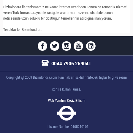
Bizimlondra ile tanismamiz ne kadar internet uzerinden Londra'da rehberlik hizmeti
veren Turk firmasi arayisi ile rastgele arastirmam uzerine olsa bile bunun
neticesinde uzun soluklu bir dostlugun temellerinin atildigina inaniyorum.
Tesekkurler Bizimlondra...
0044 7906 269041
Copyright @ 2009 Bizimlondra.com Tüm hakları saklıdır. Sitedeki hiçbir bilgi ve resim
izinsiz kullanılamaz.
Web Yazılım, Ceviz Bilişim
Licence Number 0105210101